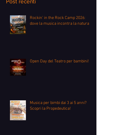
Post recenti
Rockin’ in the Rock Camp 2026:
dove la musica incontra la natura
Open Day del Teatro per bambini!
Musica per bimbi dai 3 ai 5 anni?
Scopri la Propedeutica!