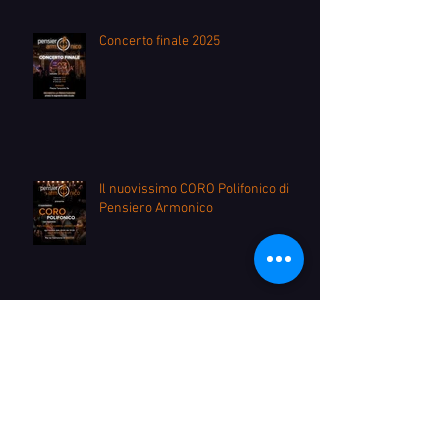
Concerto finale 2025
Il nuovissimo CORO Polifonico di
Pensiero Armonico
OPEN DAY del corso di
RECITAZIONE!